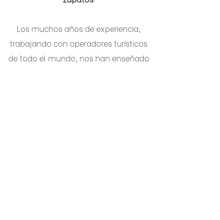
Los muchos años de experiencia,
trabajando con operadores turísticos
de todo el mundo, nos han enseñado
qué funciona y qué no, lo que se debe
y lo que no.
¡Hoy, podemos decir que nuestra
misión está en marcha, con muchas
asociaciones existentes y, con suerte,
aún más en el futuro! Seguimos
dedicándonos por completo a ofrecer
a nuestros socios las mejores
soluciones de viaje, en función de sus
necesidades, preferencias y